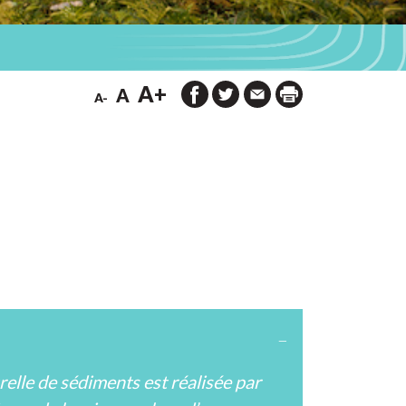
A+
A
A-
relle de sédiments est réalisée par