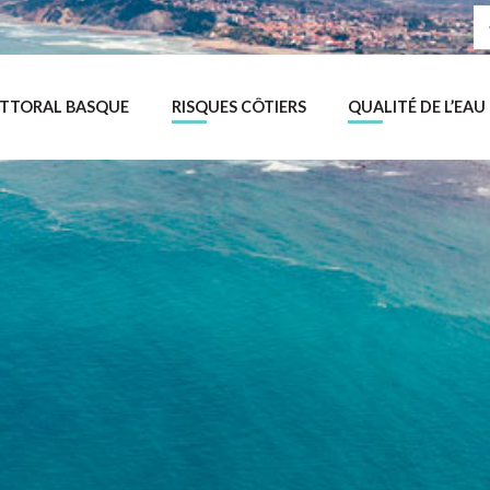
Déplier
Déplier
LITTORAL BASQUE
RISQUES CÔTIERS
QUALITÉ DE L’EAU
le
le
menu
menu
GIS
Risques
Littoral
côtiers
Basque