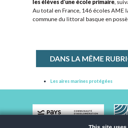
les élèves d’une école primaire
, sui
Au total en France, 146 écoles AME l
commune du littoral basque en possèd
DANS LA MÊME RUBR
Les aires marines protégées
This site uses