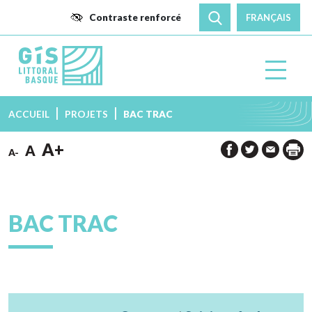
Choix
Aller
Recherche
Contraste renforcé
Rechercher
de
sur
au
sur
la
le
le
contenu
langue
site
site:
:
Groupement
ACCUEIL
PROJETS
BAC TRAC
d'Intérêt
A+
Scientifique
A
A-
-
Littoral
Basque
BAC TRAC